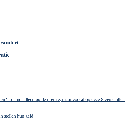
verandert
atie
en? Let niet alleen op de premie, maar vooral op deze 8 verschillen
n stellen hun geld