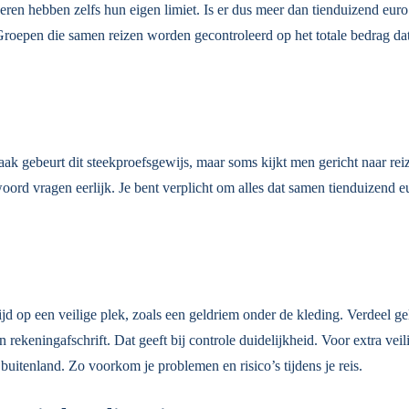
deren hebben zelfs hun eigen limiet. Is er dus meer dan tienduizend euro 
 Groepen die samen reizen worden gecontroleerd op het totale bedrag dat
aak gebeurt dit steekproefsgewijs, maar soms kijkt men gericht naar reiz
woord vragen eerlijk. Je bent verplicht om alles dat samen tienduizend 
tijd op een veilige plek, zoals een geldriem onder de kleding. Verdeel g
 rekeningafschrift. Dat geeft bij controle duidelijkheid. Voor extra ve
 buitenland. Zo voorkom je problemen en risico’s tijdens je reis.