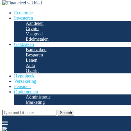
Economie
Investeren
Aandelen
Crypto
Vastgoed
Edelmetalen
Geldzaken
Bankzaken
Besparen
Lenen
Auto
Overig
Hypotheek
Verzekering
Pensioen
Ondernemen
Administratie
Marketing
Search