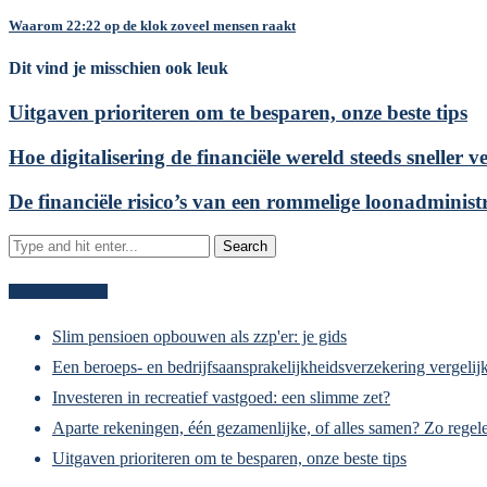
Waarom 22:22 op de klok zoveel mensen raakt
Dit vind je misschien ook leuk
Uitgaven prioriteren om te besparen, onze beste tips
Hoe digitalisering de financiële wereld steeds sneller 
De financiële risico’s van een rommelige loonadministr
Recente berichten
Slim pensioen opbouwen als zzp'er: je gids
Een beroeps- en bedrijfsaansprakelijkheidsverzekering vergelijk
Investeren in recreatief vastgoed: een slimme zet?
Aparte rekeningen, één gezamenlijke, of alles samen? Zo regele
Uitgaven prioriteren om te besparen, onze beste tips