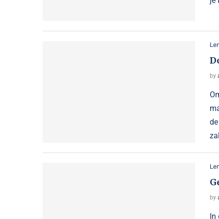
je
Le
D
by
Om
ma
de
za
Le
G
by
In