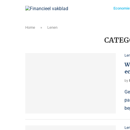
Economie
Home
»
Lenen
CATEG
Le
Wa
e
by
Ge
pa
be
Le