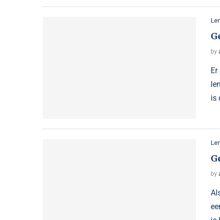
Le
G
by
Er
le
is
Le
G
by
Al
ee