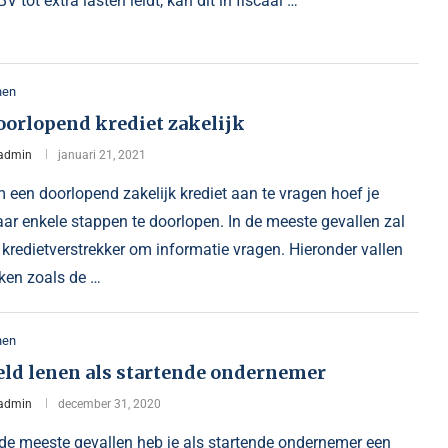
 BV tot extra lasten leidt, kan dit in fiscaal …
nen
oorlopend krediet zakelijk
admin
januari 21, 2021
 een doorlopend zakelijk krediet aan te vragen hoef je
ar enkele stappen te doorlopen. In de meeste gevallen zal
 kredietverstrekker om informatie vragen. Hieronder vallen
ken zoals de …
nen
eld lenen als startende ondernemer
admin
december 31, 2020
 de meeste gevallen heb je als startende ondernemer een