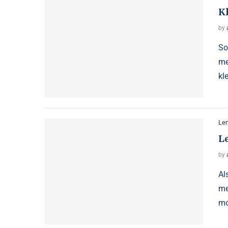
Kl
by
So
me
kl
Le
L
by
Al
me
mo