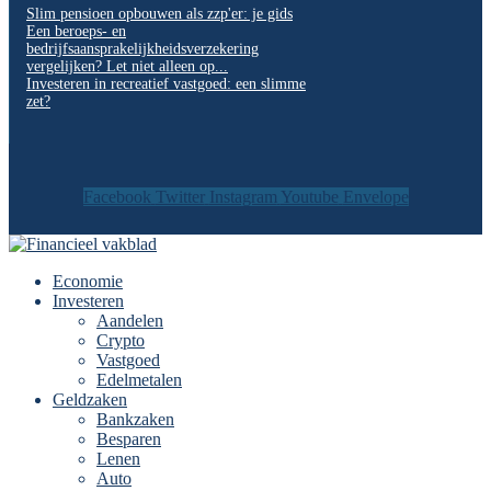
Slim pensioen opbouwen als zzp'er: je gids
Een beroeps- en
bedrijfsaansprakelijkheidsverzekering
vergelijken? Let niet alleen op...
Investeren in recreatief vastgoed: een slimme
zet?
Facebook
Twitter
Instagram
Youtube
Envelope
Economie
Investeren
Aandelen
Crypto
Vastgoed
Edelmetalen
Geldzaken
Bankzaken
Besparen
Lenen
Auto