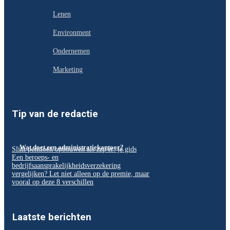
Lenen
Environment
Ondernemen
Marketing
Tip van de redactie
Wat doet een administratiekantoor?
Slim pensioen opbouwen als zzp'er: je gids
Een beroeps- en
bedrijfsaansprakelijkheidsverzekering
vergelijken? Let niet alleen op de premie, maar
vooral op deze 8 verschillen
Laatste berichten