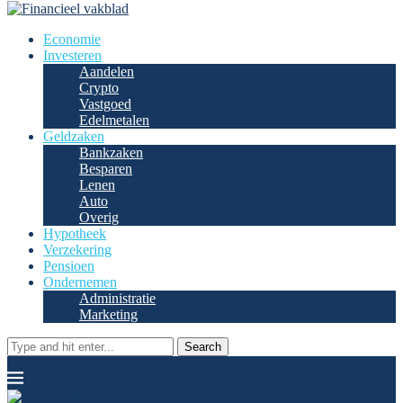
Economie
Investeren
Aandelen
Crypto
Vastgoed
Edelmetalen
Geldzaken
Bankzaken
Besparen
Lenen
Auto
Overig
Hypotheek
Verzekering
Pensioen
Ondernemen
Administratie
Marketing
Search